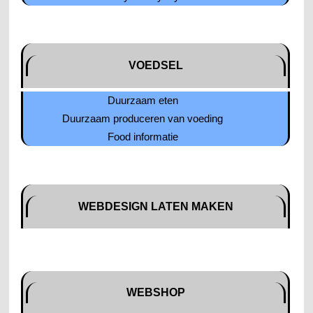
VOEDSEL
Duurzaam eten
Duurzaam produceren van voeding
Food informatie
WEBDESIGN LATEN MAKEN
WEBSHOP