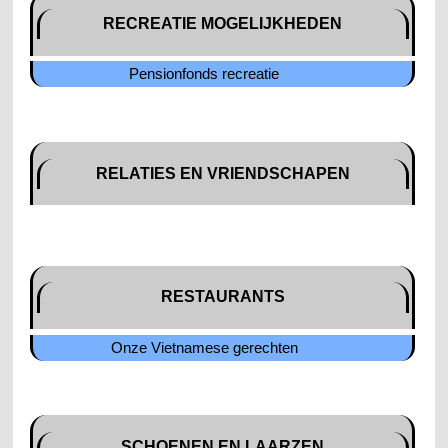
RECREATIE MOGELIJKHEDEN
Pensionfonds recreatie
RELATIES EN VRIENDSCHAPEN
RESTAURANTS
Onze Vietnamese gerechten
SCHOENEN EN LAARZEN