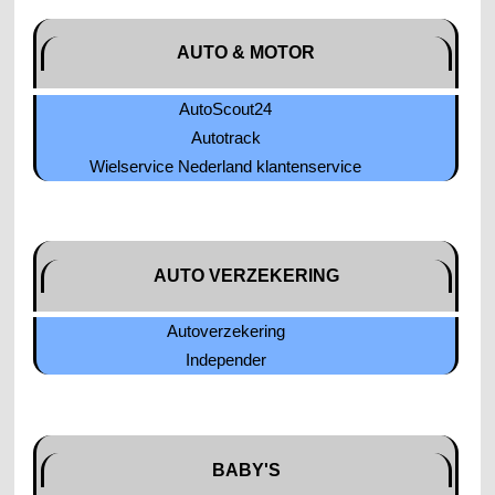
AUTO & MOTOR
AutoScout24
Autotrack
Wielservice Nederland klantenservice
AUTO VERZEKERING
Autoverzekering
Independer
BABY'S