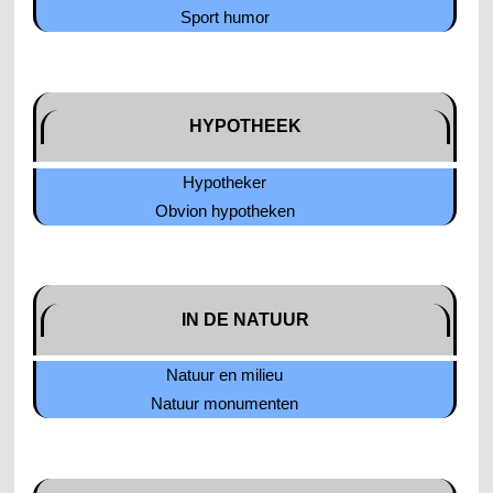
Sport humor
HYPOTHEEK
Hypotheker
Obvion hypotheken
IN DE NATUUR
Natuur en milieu
Natuur monumenten