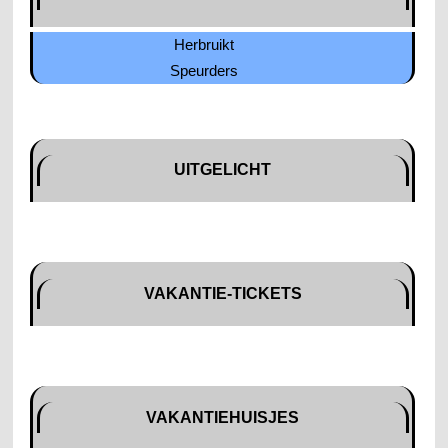
Herbruikt
Speurders
UITGELICHT
VAKANTIE-TICKETS
VAKANTIEHUISJES