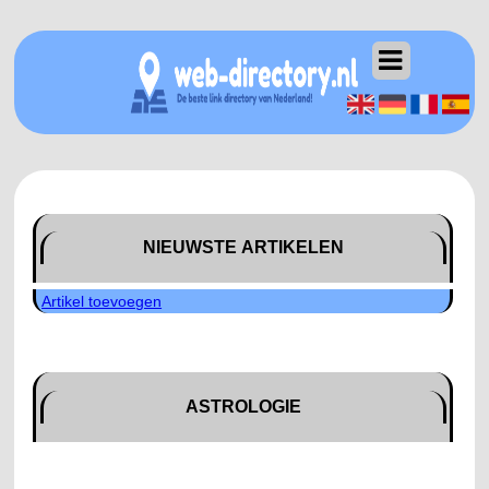
NIEUWSTE ARTIKELEN
Artikel toevoegen
ASTROLOGIE