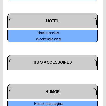
HOTEL
Hotel specials
Weekendje weg
HUIS ACCESSOIRES
HUMOR
Humor startpagina