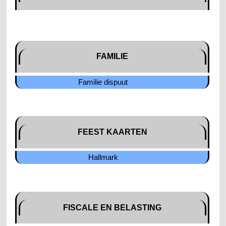
FAMILIE
Familie dispuut
FEEST KAARTEN
Hallmark
FISCALE EN BELASTING