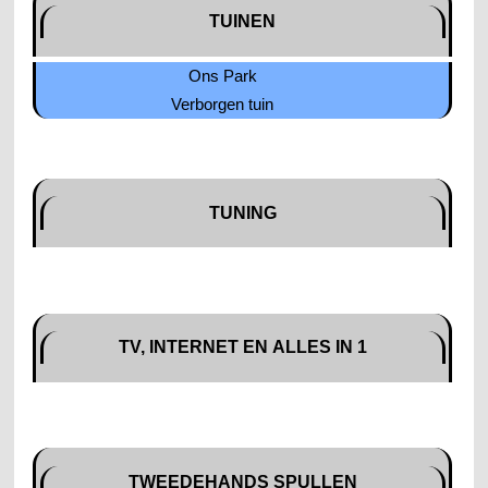
TUINEN
Ons Park
Verborgen tuin
TUNING
TV, INTERNET EN ALLES IN 1
TWEEDEHANDS SPULLEN