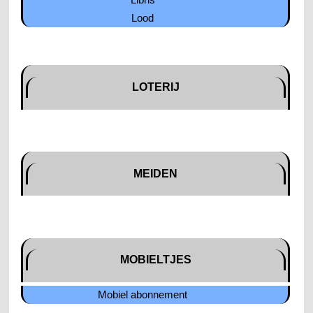
Lood
LOTERIJ
MEIDEN
MOBIELTJES
Mobiel abonnement