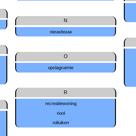
N
nieuwbouw
O
opslagruimte
R
recreatiewoning
riool
rolluiken