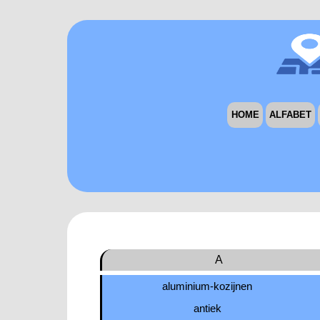
HOME
ALFABET
A
aluminium-kozijnen
antiek