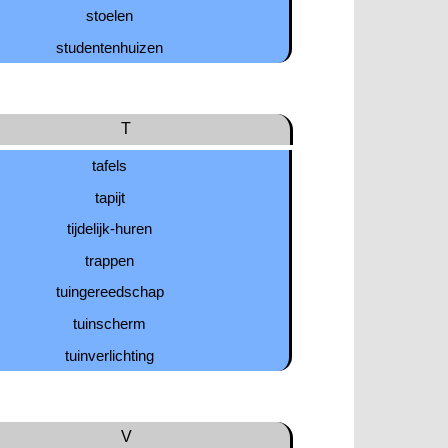
stoelen
studentenhuizen
T
tafels
tapijt
tijdelijk-huren
trappen
tuingereedschap
tuinscherm
tuinverlichting
V